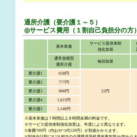
通所介護（要介護１～５）
◎サービス費用（１割自己負担分の方
サービス提供体制
基本単価
強化加算
通常規模型
毎回加算
通所介護
要介護1
658円
要介護2
777円
要介護3
900円
22円
要介護4
1,023円
要介護5
1,148円
※基本単価は７時間以上８時間未満の料金です。
※サービス提供体制強化加算は、年度により異なります。
※食費700円（内おやつ代120円）が別途かかります。
※別途合計額に9.2％相当の介護職員等処遇改善加算Ⅰが加わり