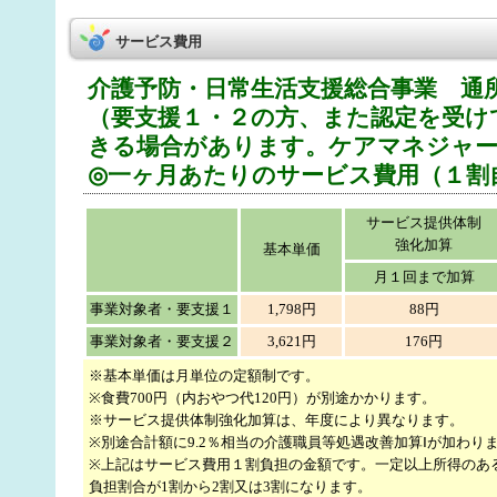
サービス費用
介護予防・日常生活支援総合事業 通
（要支援１・２の方、また認定を受け
きる場合があります。ケアマネジャー
◎一ヶ月あたりのサービス費用（１割
サービス提供体制
強化加算
基本単価
月１回まで加算
事業対象者・要支援１
1,798円
88円
事業対象者・要支援２
3,621円
176円
※基本単価は月単位の定額制です。
※食費700円（内おやつ代120円）が別途かかります。
※サービス提供体制強化加算は、年度により異なります。
※別途合計額に9.2％相当の介護職員等処遇改善加算Ⅰが加わり
※上記はサービス費用１割負担の金額です。一定以上所得のあ
負担割合が1割から2割又は3割になります。