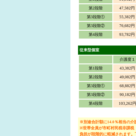
第2段階
47,582円
第3段階①
55,382円
第3段階②
76,682円
第4段階
93,782円
従来型個室
介護度１
第1段階
43,382円
第2段階
49,082円
第3段階①
68,882円
第3段階②
90,182円
第4段階
103,262
※別途合計額に14.0％相当の
※世帯全員が市町村民税非課税
負担が段階的に軽減されます。