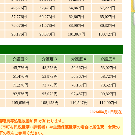
49,976円
52,473円
54,867円
57,227円
57,776円
60,273円
62,667円
65,027円
79,076円
81,573円
83,967円
86,327円
96,176円
98,673円
101,067円
103,427円
介護度２
介護度３
介護度４
介護度５
45,776円
48,273円
50,667円
53,027円
51,476円
53,973円
56,367円
58,727円
71,276円
73,773円
76,167円
78,527円
92,576円
95,073円
97,467円
99,827円
円
105,656円
108,153円
110,547円
112,907円
2026年4月1日現在
介護職員等処遇改善加算Ⅰが加わります。
（市町村民税世帯非課税者）や生活保護世帯の場合は居住費・食費の
下の表をご参照ください。