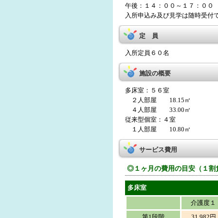
午後：１４：００～１７：００
入所申込み及び見学は随時受付
定 員
入所定員６０名
施設の概要
多床室：５６室
２人部屋 18.15㎡
４人部屋 33.00㎡
従来型個室：４室
１人部屋 10.80㎡
サービス費用
◎１ヶ月の費用の目安（１割
多床室
介護度１
第1段階
31,982円