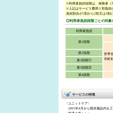
※利用者負担段階は、保険者（
※上記はサービス費用１割負担
負担割合が1割から2割又は3割
◎利用者負担段階ごとの対象
利用者負担
第1段階
第2段階
世帯
市町
第3段階①
第3段階②
第4段階
サービスの特徴
〈ユニットケア〉
2001年4月から既存施設内