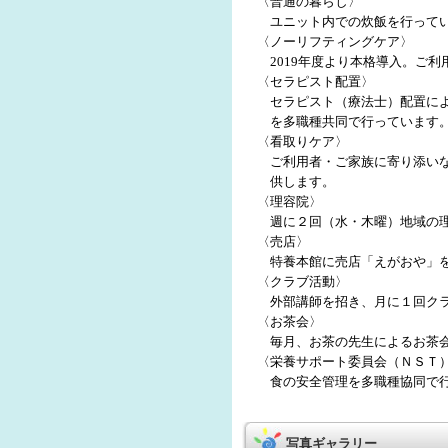
〈普通の暮らし〉
ユニット内での炊飯を行って
〈ノーリフティングケア〉
2019年度より本格導入。ご
〈セラピスト配置〉
セラピスト（療法士）配置に
を多職種共同で行っています
〈看取りケア〉
ご利用者・ご家族に寄り添い
供します。
〈理容院〉
週に２回（水・木曜）地域の
〈売店〉
特養本館に売店「えがおや」
〈クラブ活動〉
外部講師を招き、月に１回ク
〈お茶会〉
毎月、お茶の先生によるお茶
〈栄養サポート委員会（ＮＳＴ
食の安全管理を多職種協同で
写真ギャラリー