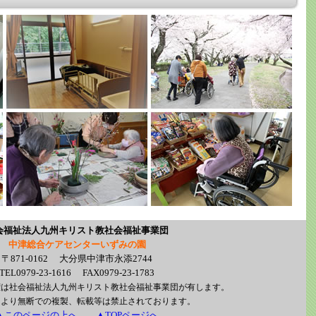
会福祉法人九州キリスト教社会福祉事業団
中津総合ケアセンターいずみの園
〒871-0162 大分県中津市永添2744
TEL0979-23-1616 FAX0979-23-1783
権は社会福祉法人九州キリスト教社会福祉事業団が有します。
により無断での複製、転載等は禁止されております。
▲このページの上へ
▲TOPページへ