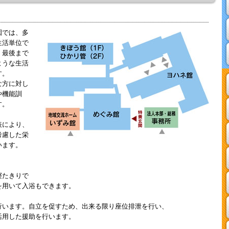
園では、多
生活単位で
、最後まで
ような生活
す。
な方に対し
や機能訓
す。
表により、
考慮した栄
います。
寝たきりで
を用いて入浴もできます。
行います。自立を促すため、出来る限り座位排泄を行い、
活用した援助を行います。